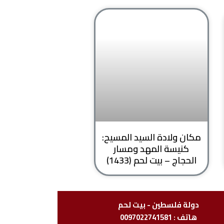
مكان ولادة السيد المسيح:
كنيسة المهد ومسار
الحجاج – بيت لحم (1433)
دولة فلسطين - بيت لحم
هاتف : 0097022741581