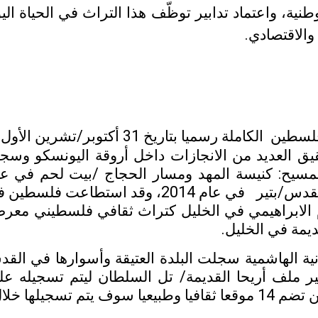
ية، واعتماد تدابير توظّف هذا التراث في الحياة الي
والاقتصادي.
لسطين الكاملة رسميا
بتاريخ 31 أكتوبر/تشرين الأول
العديد من الانجازات داخل أروقة اليونسكو وسجلت
لمسيح: كنيسة المهد ومسار الحجاج /بيت لحم في
رم الابراهيمي في الخليل كتراث ثقافي فلسطيني مع
ديمة في الخليل.
نية الهاشمية سجلت البلدة العتيقة وأسوارها في الق
تحضير ملف أريحا القديمة/ تل السلطان ليتم تسجيله ع
 السنوات القادمة.