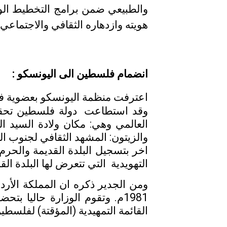
والطبيعي ضمن برامج التخطيط الوطن
هويته وازدهاره الثقافي والاجتماعي 
انضمام فلسطين الى اليونسكو :
اعترفت منظمة اليونسكو بعضوية ف
وقد استطاعت دولة فلسطين تحقيق 
العالمي وهي:
مكان ولادة السيد ا
اخر بتسجيل البلدة القديمة والح
التهويدية التي تتعرض لها البلدة الق
ومن الجدير ذكره ان المملكة الأرد
1981م. وتقوم الوزارة حاليا ب
القائمة التمهيدية (المؤقتة) لفلسطين تضم 14 موقعا ثقافيا وطبيعيا سوف يتم تسجيلها خلال