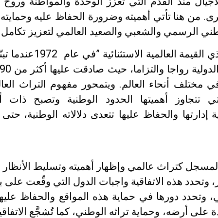
الأجيال منذ القدم التي تعزز الوحدة والمواطنة وروح
ى. من هنا تأتي أهميته وضرورة الحفاظ عليه وحمايته،
 الرسمي والشعبي والصعيد العالمي لتعزيز تكامل و تن
ي
القيمة
العالمية
الاستثنائية
”
في
عام
1972
عندما
تبن
رواجا والتزاما، حيث صادقت عليها أكثر من 190 دولة، وتم تبنّي
 مختلف أنحاء العالم. ويتمحور مفهوم التراث العالم
التي تتجاوز أهميتها الحدود الوطنية وتصبح ذات 
ة
إدارتها والحفاظ عليها تتعدى دلالاته الوطنية،
حتى
 المسجل كتراث عالمي وإظهار أهميته وتسليط الأنظار ن
، وتحدد هذه الاتفاقية واجبات الدول التي وقّعت على ب
مي، وتحدد دورها في حماية هذه المواقع والحفاظ عليه
على أرضه، وحماية تراثه الوطني، كما تُشجَّع الاتفاقي