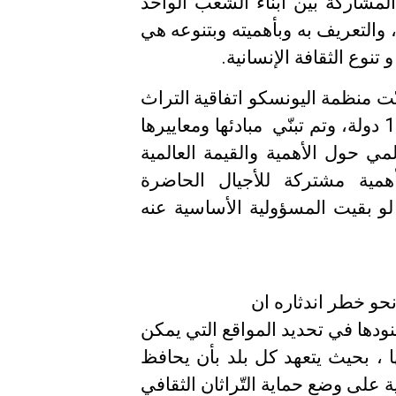
 المشاركة بين أبناء الشعب الواحد
 والتعريف به وبأهميته وبتنوعه هي
وع الثقافة الإنسانية.
ّت
منظمة
اليونسكو
اتفاقية
التراث
مبادئها ومعاييرها
ي حول الأهمية والقيمة العالمية
أهمية مشتركة للأجيال الحاضرة
لو
بقيت
المسؤولية
الأساسية عنه
حو خطر اندثاره ان
نودها في تحديد المواقع التي يمكن
ا ، بحيث يتعهد كل بلد بأن يحافظ
ة على وضع حماية التّراثان الثقافي